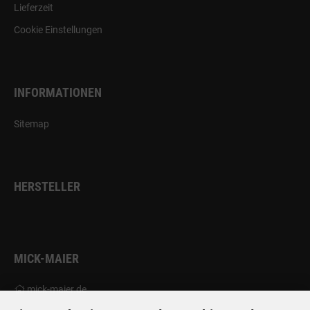
Lieferzeit
Cookie Einstellungen
INFORMATIONEN
Sitemap
HERSTELLER
MICK-MAIER
mick-maier.de